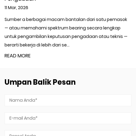
6
04 Mar, 20
 berbagai macam bantalan dari satu pemasok
SEBUAHpa 
emahami spektrum bearing secara lengkap
Digunakann
gambilan keputusan pengadaan atau teknis —
saluran fl
erja di lebih dari se...
minyak ber
RE
READ MOR
Umpan Balik Pesan