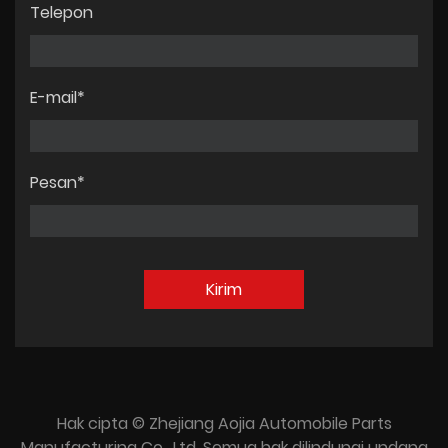
Telepon
E-mail*
Pesan*
Hak cipta © Zhejiang Aojia Automobile Parts
Manufacturing Co., Ltd. Semua hak dilindungi undang