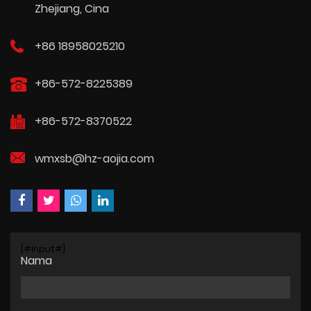
Zhejiang, Cina
+86 18958025210
+86-572-8225389
+86-572-8370522
wmxsb@hz-aojia.com
[#Input#]
Nama