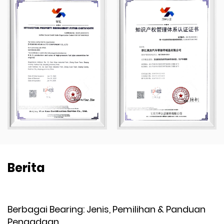
Berita
 Bearing: Jenis, Pemilihan & Panduan
Selang O
aan
Cara Me